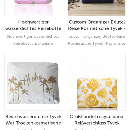
Hochwertiger
Custom Organizer Beutel
wasserdichtes Reisebotte
Reise Kosmetische Tyvek -
Kosmetik Organizer Tyvek
Papiertüte mit
Hochwertiger wasserdichtes
Custom Organizer Beutel Reise
Make -up -Tasche mit
Reißverschluss
Reisebetuch: Ultimate
Kosmetische Tyvek -Papiertüte
Reißverschluss
Organizer
mit Reißverschluss: Ultimate
Organizer
Beste wasserdichte Tyvek
Großhandel recycelbarer
Wet Trockenkosmetische
Reißverschluss Tyvek
Reisetasche Großhandel
Papier Make -up -Tasche