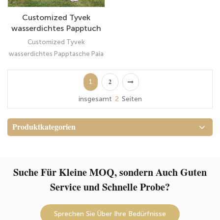
Customized Tyvek
wasserdichtes Papptuch
Paia Jumbo Verpackung
Customized Tyvek
Aufbewahrungstasche
wasserdichtes Papptasche Paia
Jumbo Verpackung
Aufbewahrung: Ultimate
1
2
Organizer
insgesamt
2
Seiten
Produktkategorien
Suche Für Kleine MOQ, sondern Auch Guten
Service und Schnelle Probe?
Sprechen Sie Über Ihre Bedürfnisse