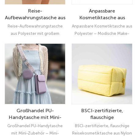
Reise-
Anpassbare
Aufbewahrungstasche aus
Kosmetiktasche aus
Polyester mit großem
Polyester – Modische
Reise-Aufbewahrungstasche
Anpassbare Kosmetiktasche aus
Fassungsvermögen –
Make-up-Tasche mit Logo
aus Polyester mit großem
Polyester – Modische Make-
Hochwertiger
| OEM & ODM
Fassungsvermögen –
up-Tasche mit Logo | OEM &
wasserdichter Organizer |
Sonderanfertigungen
Hochwertiger wasserdichter
ODM Sonderanfertigungen
OEM & ODM anpassbar
Organizer | OEM & ODM
anpassbar
Großhandel PU-
BSCI-zertifizierte,
Handytasche mit Mini-
flauschige
Zubehör – Mini-
Reisekosmetiktasche aus
Großhandel PU-Handytasche
BSCI-zertifizierte, flauschige
Handytasche mit
Nylon – Individuelle
mit Mini-Zubehör – Mini-
Reisekosmetiktasche aus Nylon