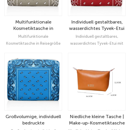
Multifunktionale
Individuell gestaltbares,
Kosmetiktasche in
wasserdichtes Tyvek-Etui
Reisegröße –
mit Blumenmuster –
Multifunktionale
Individuell gestaltbares,
Kosmetiktäschchen aus
Reise-Kosmetiktasche mit
Kosmetiktasche in Reisegröße
wasserdichtes Tyvek-Etui mit
umweltfreundlichem
großem
– Kosmetiktäschchen aus
Blumenmuster – Reise-
Tyvek
Fassungsvermögen
umweltfreundlichem Tyvek
Kosmetiktasche mit großem
Fassungsvermögen
Großvolumige, individuell
Niedliche kleine Tasche |
bedruckte
Make-up-Kosmetiktasche
Kosmetiktasche aus Tyvek
| Kulturbeutel mit