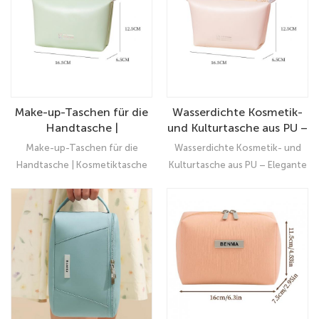
Geschenk für Frauen
Reisezubehör | Tolles
Geschenk für Frauen
Make-up-Taschen für die
Wasserdichte Kosmetik-
Handtasche |
und Kulturtasche aus PU –
Kosmetiktasche mit
Elegante Reisetasche mit
Make-up-Taschen für die
Wasserdichte Kosmetik- und
Reißverschluss | Große
individuellem Logo | OEM-
Handtasche | Kosmetiktasche
Kulturtasche aus PU – Elegante
Reisetasche aus Canvas
und ODM-Optionen
mit Reißverschluss | Große
Reisetasche mit individuellem
für Make-up-Organizer
Reisetasche aus Canvas für
Logo | OEM- und ODM-
und Werkzeug für Frauen
Make-up-Organizer und
Optionen
und Mädchen
Werkzeug für Frauen und
Mädchen