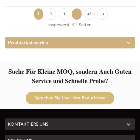
individuellem Logo | OEM-
Aufbewahrungstasche für
Handytasche mit individuellem
– Individuelle
und ODM-Service
die Hand (OEM/ODM
Logo | OEM- und ODM-Service
Aufbewahrungstasche für die
verfügbar)
1
...
2
3
42
Hand (OEM/ODM verfügbar)
insgesamt
42
Seiten
Produktkategorien
Suche Für Kleine MOQ, sondern Auch Guten
Service und Schnelle Probe?
Sprechen Sie Über Ihre Bedürfnisse
KONTAKTIERE UNS