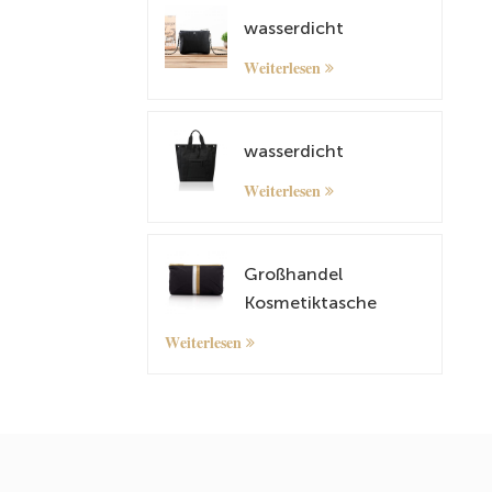
wasserdicht
Weiterlesen
wasserdicht
Weiterlesen
Großhandel
Kosmetiktasche
kleiner Organizer -
Weiterlesen
Tasche mit
maßgeschneidertem
Muster