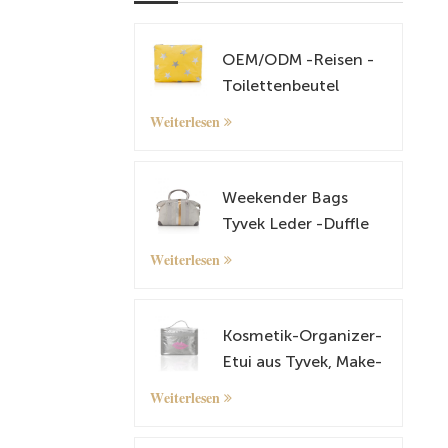
OEM/ODM -Reisen -
Toilettenbeutel
Kosmetische und
Weiterlesen
Make -up -Tasche
Weekender Bags
Tyvek Leder -Duffle
Tasche
Weiterlesen
Übernachtung Fahrt
Tragetasche mit
Gepäckhülle
Kosmetik-Organizer-
Etui aus Tyvek, Make-
up-Etui
Weiterlesen