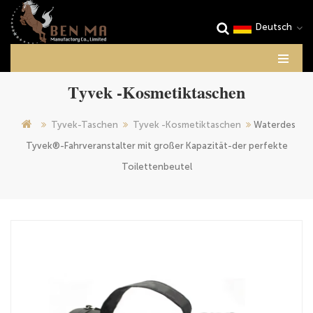
Deutsch
Tyvek -Kosmetiktaschen
Tyvek-Taschen
Tyvek -Kosmetiktaschen
Waterdes
Tyvek®-Fahrveranstalter mit großer Kapazität-der perfekte
Toilettenbeutel