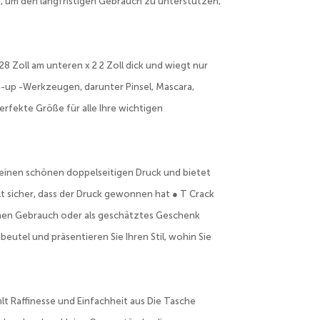
t, um den langfristigen Gebrauch zu unterstützen,
28 Zoll am unteren x 2 2 Zoll dick und wiegt nur
 -up -Werkzeugen, darunter Pinsel, Mascara,
erfekte Größe für alle Ihre wichtigen
einen schönen doppelseitigen Druck und bietet
lt sicher, dass der Druck gewonnen hat ● T Crack
ichen Gebrauch oder als geschätztes Geschenk
utel und präsentieren Sie Ihren Stil, wohin Sie
hlt Raffinesse und Einfachheit aus Die Tasche