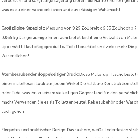
verbessern und sorgfältige Lagerung bieten Alle Nähte sind fest genäh
was es zu einer nachdenklichen und zuverlässigen Wahl macht
Großzügige Kapazität:
Messung von 9 25 Zoll breit x 6 53 Zoll hoch x 7 
0,065 kg Das geräumige Innenraum bietet leicht eine Vielzahl von Make
Lippenstift, Hautpflegeprodukte, Toilettenartikel und vieles mehr Die p
Wesentlichen!
Atemberaubender doppelseitiger Druck:
Diese Make-up-Tasche bietet 
einen makellosen Look aus jedem Winkel Die haltbare Konstruktion stel
oder Fade, was ihn zu einem vielseitigen Gegenstand für den persönl
macht Verwenden Sie es als Toilettenbeutel, Reisezubehör oder Waschbe
auch gehen
Elegantes und praktisches Design
: Das saubere, weiße Lederdesign stra