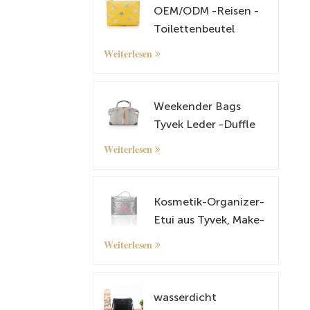
OEM/ODM -Reisen -
Toilettenbeutel
Kosmetische und
Weiterlesen
Make -up -Tasche
Weekender Bags
Tyvek Leder -Duffle
Tasche
Weiterlesen
Übernachtung Fahrt
Tragetasche mit
Gepäckhülle
Kosmetik-Organizer-
Etui aus Tyvek, Make-
up-Etui
Weiterlesen
wasserdicht