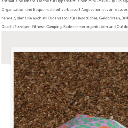
enthält eine innere Tasche für Lippenstift, einen Mini -Make -up -Spie
Organisation und Bequemlichkeit verbessert Abgesehen davon, dass es
handelt, dient sie auch als Organisator für Handtücher, Geldbörsen, Brill
Geschäftsreisen, Fitness, Camping, Badezimmerorganisation und Outdo