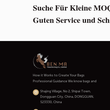
Suche Für Kleine MO
Guten Service und Sch
How it Works to Create Your Bags
Professional Guidance We know bags and
handbags well. And most importantly, we
Shajing Village, No 2, Shipai Town,
know the market and the people who use
Dongguan City, China, DONGGUAN,
them.At the initial stage of our
523330, China
cooperation, we'll listen carefully to your