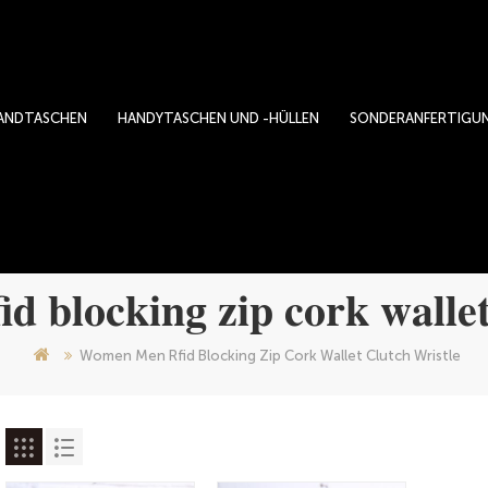
ANDTASCHEN
HANDYTASCHEN UND -HÜLLEN
SONDERANFERTIGU
 blocking zip cork wallet
Women Men Rfid Blocking Zip Cork Wallet Clutch Wristle