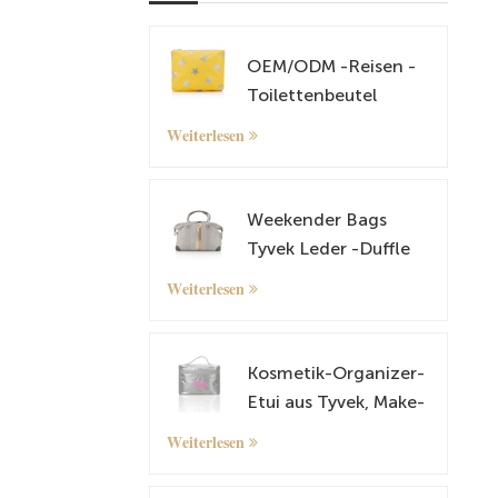
OEM/ODM -Reisen -
Toilettenbeutel
Kosmetische und
Weiterlesen
Make -up -Tasche
Weekender Bags
Tyvek Leder -Duffle
Tasche
Weiterlesen
Übernachtung Fahrt
Tragetasche mit
Gepäckhülle
Kosmetik-Organizer-
Etui aus Tyvek, Make-
up-Etui
Weiterlesen