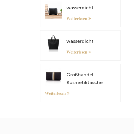
wasserdicht
Weiterlesen
wasserdicht
Weiterlesen
Großhandel
Kosmetiktasche
kleiner Organizer -
Weiterlesen
Tasche mit
maßgeschneidertem
Muster