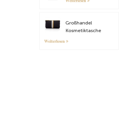
Weiterlesen
Großhandel
Kosmetiktasche
kleiner Organizer -
Weiterlesen
Tasche mit
maßgeschneidertem
Muster