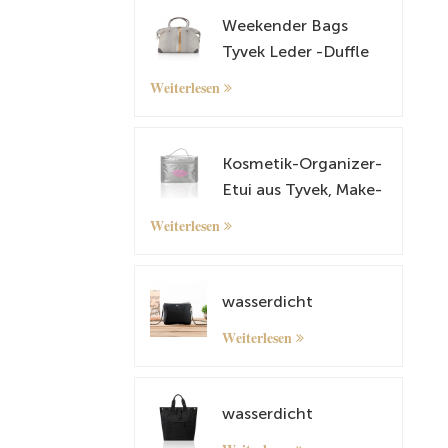
Weekender Bags
Tyvek Leder -Duffle
Tasche
Weiterlesen
Übernachtung Fahrt
Tragetasche mit
Gepäckhülle
Kosmetik-Organizer-
Etui aus Tyvek, Make-
up-Etui
Weiterlesen
wasserdicht
Weiterlesen
wasserdicht