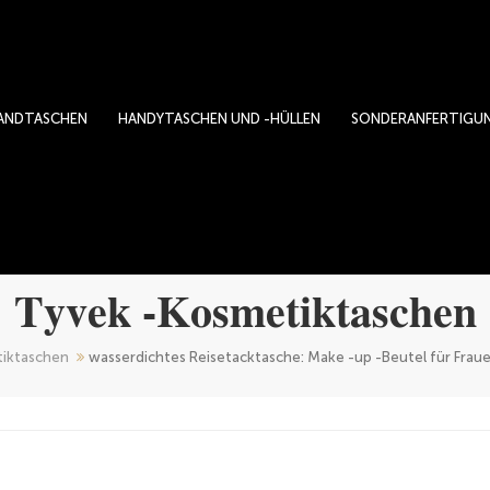
ANDTASCHEN
HANDYTASCHEN UND -HÜLLEN
SONDERANFERTIGU
Tyvek -Kosmetiktaschen
iktaschen
wasserdichtes Reisetacktasche: Make -up -Beutel für Fra