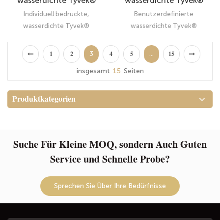
wasserdichte Tyvek®
wasserdichte Tyvek®
Nass-/Trocken-
Wet/Trockenkosmetische
Individuell bedruckte,
Benutzerdefinierte
Kosmetiktasche – Leichte
Beutel - Leichter
wasserdichte Tyvek®
wasserdichte Tyvek®
kleine Strandtasche
Reißverschluss
Nass-/Trocken-Kosmetiktasche
Wet/Trockenkosmetische
Strandbeutel
– Leichte kleine Strandtasche
Beutel ● Leichtes Zipper -
3
...
1
2
4
5
15
Strandbeutel
insgesamt
15
Seiten
Produktkategorien
Suche Für Kleine MOQ, sondern Auch Guten
Service und Schnelle Probe?
Sprechen Sie Über Ihre Bedürfnisse