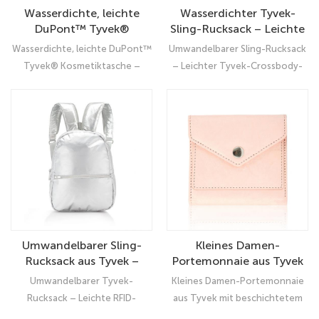
Wasserdichte, leichte
Wasserdichter Tyvek-
DuPont™ Tyvek®
Sling-Rucksack – Leichte
Kosmetiktasche –
Reise-Umhängetasche
Wasserdichte, leichte DuPont™
Umwandelbarer Sling-Rucksack
Strandtaugliche kleine
zum Wandern, für
Tyvek® Kosmetiktasche –
– Leichter Tyvek-Crossbody-
Reißverschlusstasche für
Tagesausflüge und zum
Strandtaugliche kleine
Tagesrucksack, wasserdicht für
Damen
Pendeln
Reißverschlusstasche für
Reisen, Wandern und den
Damen
täglichen Gebrauch Stilvoller,
wandelbarer Sling-Rucksack aus
wasserabweisendem Tyvek.
Leicht, multifunktional und
perfekt für Reisen, Wandern
und den täglichen Gebrauch.
Umwandelbarer Sling-
Kleines Damen-
Rucksack aus Tyvek –
Portemonnaie aus Tyvek
Leichter, wasserdichter
mit beschichtetem PU-
Umwandelbarer Tyvek-
Kleines Damen-Portemonnaie
Tagesrucksack und
Leder – RFID-
Rucksack – Leichte RFID-
aus Tyvek mit beschichtetem
Umhängetasche für
blockierendes Kartenetui
Schultertasche und
PU-Leder – RFID-blockierendes