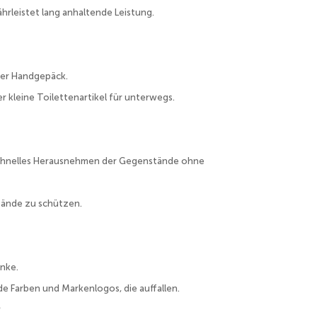
hrleistet lang anhaltende Leistung.
der Handgepäck.
r kleine Toilettenartikel für unterwegs.
n schnelles Herausnehmen der Gegenstände ohne
tände zu schützen.
enke.
de Farben und Markenlogos, die auffallen.
r