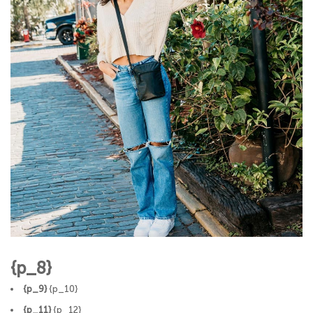
{p_8}
{p_9}
{p_10}
{p_11}
{p_12}