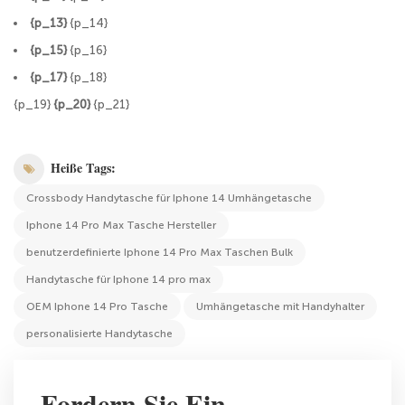
{p_13}
{p_14}
{p_15}
{p_16}
{p_17}
{p_18}
{p_19}
{p_20}
{p_21}
Heiße Tags:
Crossbody Handytasche für Iphone 14 Umhängetasche
Iphone 14 Pro Max Tasche Hersteller
benutzerdefinierte Iphone 14 Pro Max Taschen Bulk
Handytasche für Iphone 14 pro max
OEM Iphone 14 Pro Tasche
Umhängetasche mit Handyhalter
personalisierte Handytasche
Fordern Sie Ein