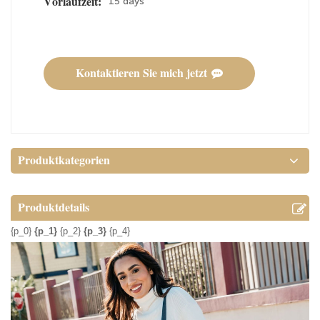
15 days
Vorlaufzeit:
Kontaktieren Sie mich jetzt
Produktkategorien
Produktdetails
{p_0}
{p_1}
{p_2}
{p_3}
{p_4}