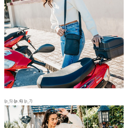
{p_5}
{p_6}
{p_7}