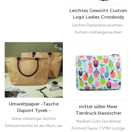
Leichtes Gewicht Custom
Logo Ladies Crossbody
Bag Chain
Leichte Damenkreuzketten-
Umhängetasche
Ketten-Umhängetaschen
LADIES REVOLUTIVIZEN SIE IHRE
ABSCHAFTSKAUFE IHRE
KRANKREITS-KODRY-
SCHULTERTAGEN Schwarze
Farbe bringt einen
Qualitätssprung
Umweltpapier -Tasche
mittel süßer Meer
Dupont Tyvek -
Tierdruck klassischer
Materialsübtaschen
Diese vielseitige, leichte
TVYEK Lustige Make -up -
Medium Cute Sea Animal
Tasche Dupont Papier
Einkaufstasche ist ein Muss, um
Printed Classic TVYEK Lustige