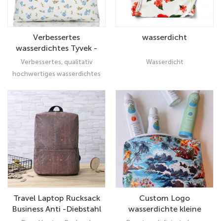
Verbessertes
wasserdicht
wasserdichtes Tyvek -
Make -up -Beutel mit
Verbessertes, qualitativ
Wasserdicht
hochwertiger,
hochwertiges wasserdichtes
kosmetischer
Tyvek -Make -up -Beutel
Beutelbeutel
Leichter kosmetischer
Beutelbeutel: Ihr Koffer -
Begleiter
Travel Laptop Rucksack
Custom Logo
Business Anti -Diebstahl
wasserdichte kleine
Slim Laptops Backpack
kosmetische Make -up -